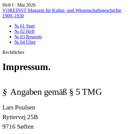
Heft I · Mai 2026
VOREINST
Magazin für Kultur- und Wissenschaftsgeschichte
1900–1930
№ 01
Start
№ 02
Heft
№ 03
Ressorts
№ 04
Über
Rechtliches
Impressum.
Angaben gemäß § 5 TMG
Lars Poulsen
Ryttervej 25B
9716 Søften