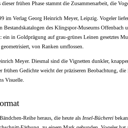
ieser frühen Phase stammt die Zusammenarbeit, die Vogeler 
9 im Verlag Georg Heinrich Meyer, Leipzig. Vogeler liefert 
den Bestandskatalogen des Klingspor-Museums Offenbach un
: ein in Goldprägung auf grau-grünes Leinen gesetztes Mu
, geometrisiert, von Ranken umflossen.
einrich Meyer. Diesmal sind die Vignetten dunkler, knappe
er frühen Gedichte weicht der präziseren Beobachtung, die
s Visuelle.
Format
 Bändchen-Reihe heraus, die heute als
Insel-Bücherei
bekann
uchschnitt-Färbung, zu einem Mark gebunden. Vogeler hat a