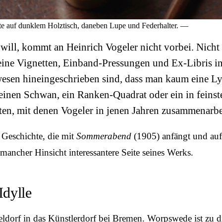
e auf dunklem Holztisch, daneben Lupe und Federhalter. —
l, kommt an Heinrich Vogeler nicht vorbei. Nicht we
ine Vignetten, Einband-Pressungen und Ex-Libris in
wesen hineingeschrieben sind, dass man kaum eine Ly
nen Schwan, ein Ranken-Quadrat oder ein in feinster
en, mit denen Vogeler in jenen Jahren zusammenarbei
 Geschichte, die mit
Sommerabend
(1905) anfängt und auf 
n mancher Hinsicht interessantere Seite seines Werks.
Idylle
dorf in das Künstler­dorf bei Bremen. Worpswede ist zu di