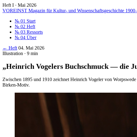
Heft I · Mai 2026
VOREINST
Magazin für Kultur- und Wissenschaftsgeschichte 1900
№ 01
Start
№ 02
Heft
№ 03
Ressorts
№ 04
Über
← Heft
04. Mai 2026
Illustration · 9 min
„Heinrich Vogelers Buchschmuck — die Ju
Zwischen 1895 und 1910 zeichnet Heinrich Vogeler von Worpswede au
Birken-Motiv.