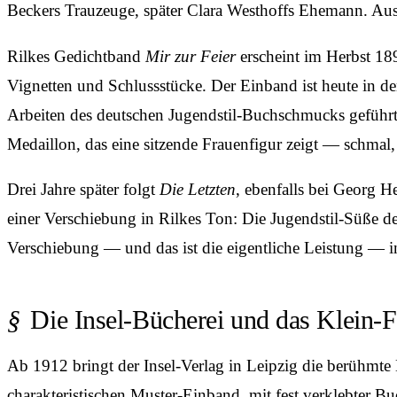
Beckers Trauzeuge, später Clara Westhoffs Ehemann. Aus d
Rilkes Gedichtband
Mir zur Feier
erscheint im Herbst 189
Vignetten und Schlussstücke. Der Einband ist heute in 
Arbeiten des deutschen Jugendstil-Buchschmucks geführt
Medaillon, das eine sitzende Frauen­figur zeigt — schmal
Drei Jahre später folgt
Die Letzten
, ebenfalls bei Georg H
einer Verschiebung in Rilkes Ton: Die Jugendstil-Süße d
Verschiebung — und das ist die eigentliche Leistung — in
Die Insel-Bücherei und das Klein-
Ab 1912 bringt der Insel-Verlag in Leipzig die berühmte
charakteristischen Muster-Einband, mit fest verklebter B