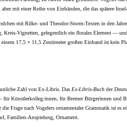
 aber mit einer Reihe von Einbänden, die das spätere Inse
ndchen mit Rilke- und Theodor-Storm-Texten in den Jahren
eis-Vignetten, gelegentlich ein florales Element — und s
 einem 17,5 × 11,5 Zentimeter großen Einband ist kein Pl
taunliche Zahl von Ex-Libris. Das
Ex-Libris-Buch
der Deutsc
— für Künstler­kolleg:innen, für Bremer Bürgerinnen und B
ür die Frage nach Vogelers ornamentaler Grammatik ist es ei
f, Familien-Anspielung, Ornament.