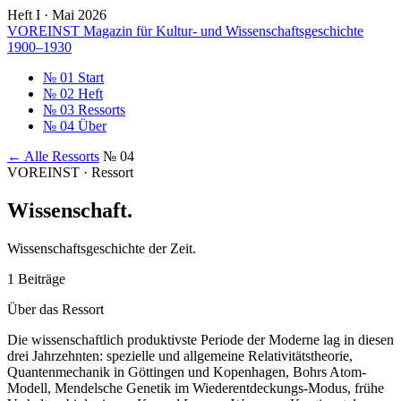
Heft I · Mai 2026
VOREINST
Magazin für Kultur- und Wissenschaftsgeschichte
1900–1930
№ 01
Start
№ 02
Heft
№ 03
Ressorts
№ 04
Über
← Alle Ressorts
№ 04
VOREINST · Ressort
Wissenschaft
.
Wissenschaftsgeschichte der Zeit.
1 Beiträge
Über das Ressort
Die wissenschaftlich produktivste Periode der Moderne lag in diesen
drei Jahrzehnten: spezielle und allgemeine Relativitäts­theorie,
Quantenmechanik in Göttingen und Kopenhagen, Bohrs Atom-
Modell, Mendelsche Genetik im Wiederentdeckungs-Modus, frühe