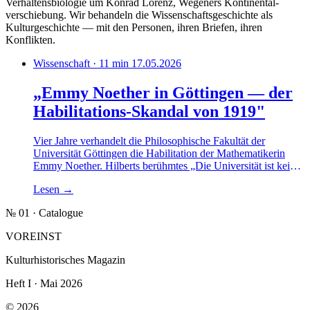
Verhaltensbiologie um Konrad Lorenz, Wegeners Kontinental­
verschiebung. Wir behandeln die Wissenschaftsgeschichte als
Kulturgeschichte — mit den Personen, ihren Briefen, ihren
Konflikten.
Wissenschaft · 11 min
17.05.2026
„Emmy Noether in Göttingen — der
Habilitations-Skandal von 1919"
Vier Jahre verhandelt die Philosophische Fakultät der
Universität Göttingen die Habilitation der Mathematikerin
Emmy Noether. Hilberts berühmtes „Die Universität ist keine
Badeanstalt" — und was sich danach tatsächlich an der
Lesen
→
Position der Frauen in der Mathematik geändert hat.
№ 01 · Catalogue
VOREINST
Kulturhistorisches Magazin
Heft I · Mai 2026
© 2026