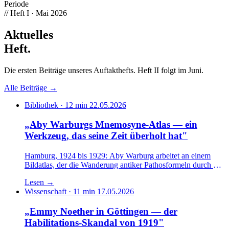
Periode
// Heft I · Mai 2026
Aktuelles
Heft
.
Die ersten Beiträge unseres Auftakthefts. Heft II folgt im Juni.
Alle Beiträge →
Bibliothek · 12 min
22.05.2026
„Aby Warburgs Mnemosyne-Atlas — ein
Werkzeug, das seine Zeit überholt hat"
Hamburg, 1924 bis 1929: Aby Warburg arbeitet an einem
Bildatlas, der die Wanderung antiker Pathosformeln durch die
europäische Kunstgeschichte sichtbar machen soll. Über den
Lesen
→
unvollendeten Mnemosyne-Atlas, die ikonologische Methode,
Wissenschaft · 11 min
17.05.2026
Saxl und Gombrich — und über das, was wir heute
übernehmen können und was an Warburg gebunden bleibt.
„Emmy Noether in Göttingen — der
Habilitations-Skandal von 1919"