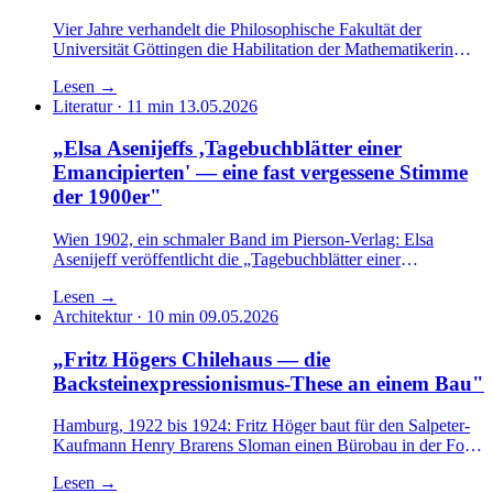
Vier Jahre verhandelt die Philosophische Fakultät der
Universität Göttingen die Habilitation der Mathematikerin
Emmy Noether. Hilberts berühmtes „Die Universität ist keine
Lesen
→
Badeanstalt" — und was sich danach tatsächlich an der
Literatur · 11 min
13.05.2026
Position der Frauen in der Mathematik geändert hat.
„Elsa Asenijeffs ‚Tagebuchblätter einer
Emancipierten' — eine fast vergessene Stimme
der 1900er"
Wien 1902, ein schmaler Band im Pierson-Verlag: Elsa
Asenijeff veröffentlicht die „Tagebuchblätter einer
Emancipierten". Ein Re-Reading der frühen feministischen
Lesen
→
Prosa und ihrer Verfasserin — zwischen Leipziger
Architektur · 10 min
09.05.2026
Kulturmilieu, Beziehung zu Max Klinger und der späten
Wiederentdeckung in den 1990ern.
„Fritz Högers Chilehaus — die
Backsteinexpressionismus-These an einem Bau"
Hamburg, 1922 bis 1924: Fritz Höger baut für den Salpeter-
Kaufmann Henry Brarens Sloman einen Bürobau in der Form
eines Schiffsbugs. Eine Architekturreportage über Klinker,
Lesen
→
Geometrie, Werkbund-Theorie — und über die Frage, was an