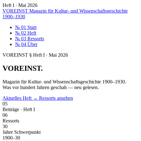
Heft I · Mai 2026
VOREINST
Magazin für Kultur- und Wissenschaftsgeschichte
1900–1930
№ 01
Start
№ 02
Heft
№ 03
Ressorts
№ 04
Über
VOREINST § Heft I · Mai 2026
VOREINST
.
Magazin für Kultur- und Wissenschafts­geschichte 1900–1930.
Was vor hundert Jahren geschah — neu gelesen.
Aktuelles Heft →
Ressorts ansehen
05
Beiträge · Heft I
06
Ressorts
30
Jahre Schwerpunkt
1
900–30