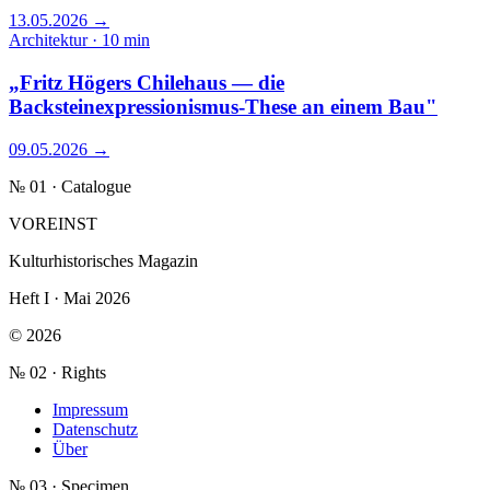
13.05.2026
→
Architektur · 10 min
„Fritz Högers Chilehaus — die
Backsteinexpressionismus-These an einem Bau"
09.05.2026
→
№ 01 · Catalogue
VOREINST
Kulturhistorisches Magazin
Heft I · Mai 2026
© 2026
№ 02 · Rights
Impressum
Datenschutz
Über
№ 03 · Specimen