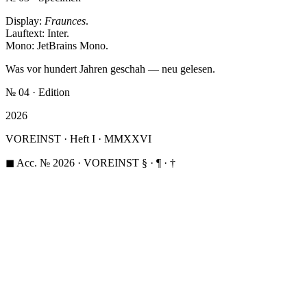
Display:
Fraunces
.
Lauftext:
Inter
.
Mono:
JetBrains Mono
.
Was vor hundert Jahren geschah — neu gelesen.
№ 04 · Edition
2026
VOREINST · Heft I · MMXXVI
◼ Acc. № 2026 · VOREINST
§ · ¶ · †